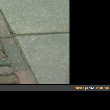
vorige
| 8 / 52 |
volgende