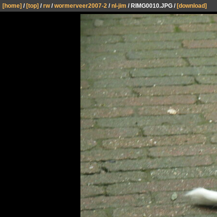
[home]
/
[top]
/
rw
/
wormerveer2007-2
/
nl-jim
/ RIMG0010.JPG /
[download]