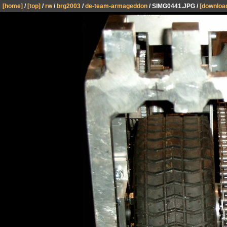
[home]
/
[top]
/
rw
/
brg2003
/
de-team-armageddon
/ SIMG0441.JPG /
[downloa